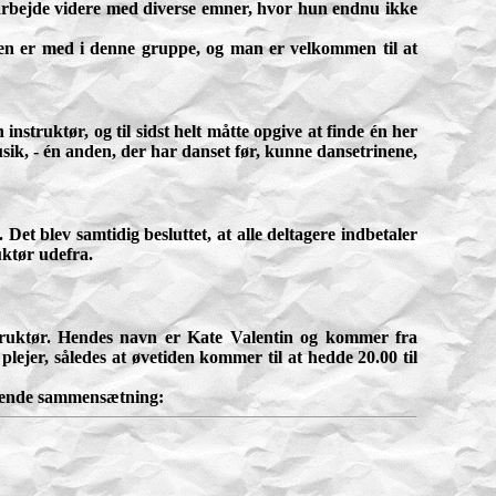
sat arbejde videre med diverse emner, hvor hun endnu ikke
nsen er med i denne gruppe, og man er velkommen til at
struktør, og til sidst helt måtte opgive at finde én her
ik, - én anden, der har danset før, kunne dansetrinene,
t blev samtidig besluttet, at alle deltagere indbetaler
uktør udefra.
truktør. Hendes navn er Kate Valentin og kommer fra
ejer, således at øvetiden kommer til at hedde 20.00 til
ølgende sammensætning: