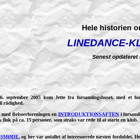
Hele historien o
LINEDANCE-K
Senest opdateret 
6. september 2005 kom Jette fra forsamlingshuset, med et for
il rådighed.
n med Beboerforeningen en
INTRODUKTIONSAFTEN
i forsaml
sk flok på ca. 15 personer, som straks var rede til at starte en klu
NSMØDE
, og her var antallet af interesserede næsten fordoblet. 