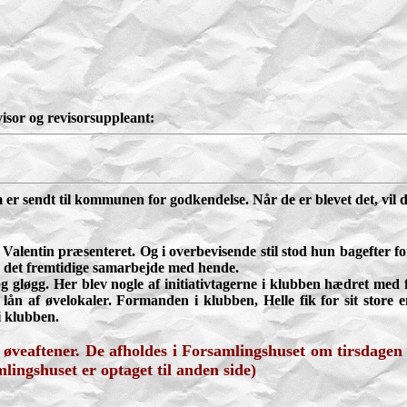
visor og revisorsuppleant:
 er sendt til kommunen for godkendelse. Når de er blevet det, vil
alentin præsenteret. Og i overbevisende stil stod hun bagefter for
til det fremtidige samarbejde med hende.
 gløgg. Her blev nogle af initiativtagerne i klubben hædret med f
lån af øvelokaler. Formanden i klubben, Helle fik for sit store en
i klubben.
 øveaftener. De afholdes i Forsamlingshuset om tirsdagen fr
lingshuset er optaget til anden side)