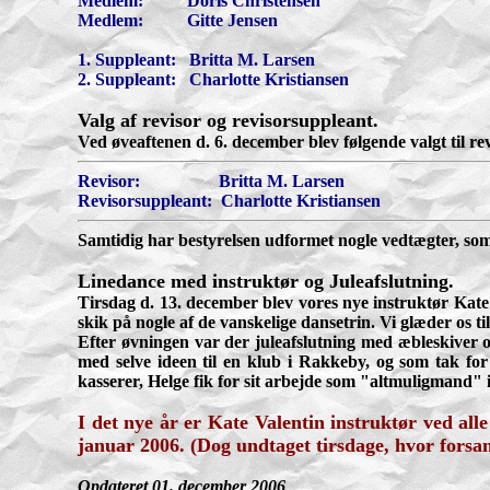
Medlem: Doris Christensen
Medlem: Gitte Jensen
1. Suppleant: Britta M. Larsen
2. Suppleant: Charlotte Kristiansen
Valg af revisor og revisorsuppleant.
Ved øveaftenen d. 6. december blev følgende valgt til re
Revisor: Britta M. Larsen
Revisorsuppleant: Charlotte Kristiansen
Samtidig har bestyrelsen udformet nogle vedtægter, som
Linedance med instruktør og Juleafslutning.
Tirsdag d. 13. december blev vores nye instruktør Kate V
skik på nogle af de vanskelige dansetrin. Vi glæder os 
Efter øvningen var der juleafslutning med æbleskiver og
med selve ideen til en klub i Rakkeby, og som tak for 
kasserer, Helge fik for sit arbejde som "altmuligmand" 
I det nye år er Kate Valentin instruktør ved alle
januar 2006. (Dog undtaget tirsdage, hvor forsam
Opdateret 01. december 2006