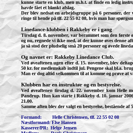
kunne starte en klub, men m.h.t. at finde en ledig instr
havde fået et blankt afslag.
Der blev nedsat en arbejdsgruppe på 6 personer, der v
ringe til hende på tlf. 22 55 02 08, hvis man har spørgsm
Linedance-klubben i Rakkeby er i gang
Tirsdag d. 8. november, var berammet som den første øve
og nu, regnede vi ikke med, at der kunne øves denne af
ja så stod der pludselig små 20 personer og øvede lineda
Og navnet er: Rakkeby Linedance Club.
Ved øveaftenen ugen efter d. 15. november, blev deltag
50 kr. for medlemskab indtil jul. Pengene skal bl.a. bruge
Man er dog altid velkommen til at komme og prøve at væ
Klubben har en instruktør og en bestyrelse.
Ved øveaftenen tirsdag d. 22. november kom Helle m
Pandrup. Hun kan starte i Rakkeby d. 10. januar 2006. 
21.00.
Samme aften blev der valgt en bestyrelse, bestående af
Formand: Helle Christensen, tlf. 22 55 02 08
Næstformand: Else Hansen
Kasserer/PR: Helge Jensen