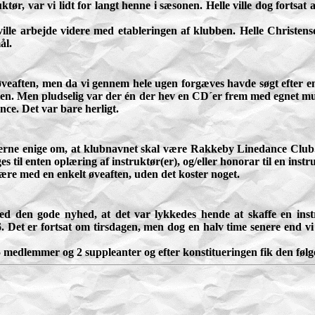
uktør, var vi lidt for langt henne i sæsonen. Helle ville dog fort
ille arbejde videre med etableringen af klubben. Helle Christe
ål.
aften, men da vi gennem hele ugen forgæves havde søgt efter en in
ten. Men pludselig var der én der hev en CD´er frem med egnet mus
nce. Det var bare herligt.
erne enige om, at klubnavnet skal være Rakkeby Linedance Club. De
s til enten oplæring af instruktør(er), og/eller honorar til en instr
re med en enkelt øveaften, uden det koster noget.
ed den gode nyhed, at det var lykkedes hende at skaffe en ins
Det er fortsat om tirsdagen, men dog en halv time senere end vi pl
 5 medlemmer og 2 suppleanter og efter konstitueringen fik den f