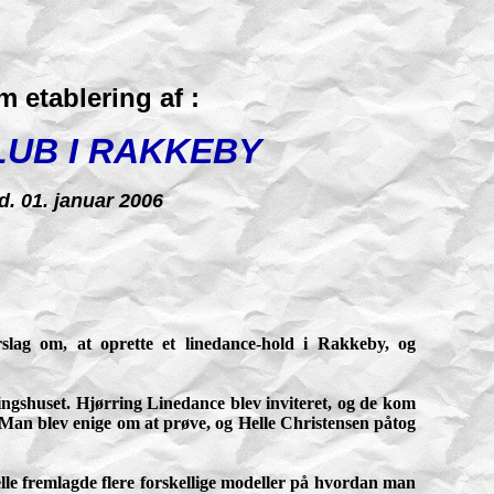
m etablering af :
LUB I RAKKEBY
d. 01. januar 2006
slag om, at oprette et linedance-hold i Rakkeby, og
ingshuset. Hjørring Linedance blev inviteret, og de kom
b. Man blev enige om at prøve, og Helle Christensen påtog
Helle fremlagde flere forskellige modeller på hvordan man